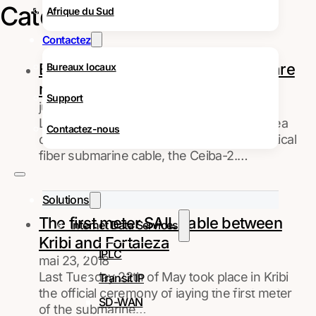
Catégorie :
Actualités
Afrique du Sud
Contactez
Equatorial Guinea and Cameroon are
Bureaux locaux
now more connected
Support
juin 6, 2018
Last Monday, 4th of June, Equatorial Guinea
Contactez-nous
officially inaugurated its link to the new optical
fiber submarine cable, the Ceiba-2.…
Solutions
The first meter SAIL cable between
Internet Data Services
Kribi and Fortaleza
IPLC
mai 23, 2018
Last Tuesday 22th of May took place in Kribi
Transit IP
the official ceremony of laying the first meter
SD-WAN
of the submarine…