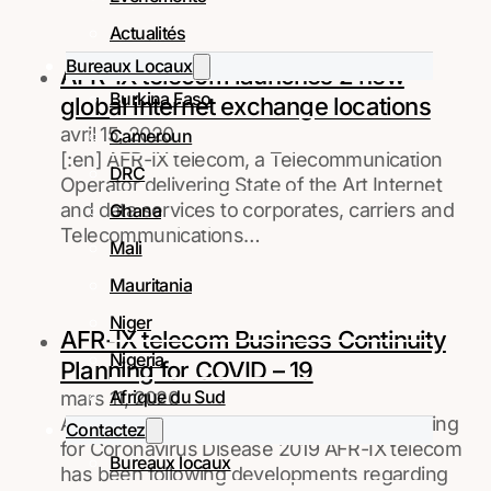
Actualités
Bureaux Locaux
AFR-IX telecom launches 2 new
Burkina Faso
global internet exchange locations
avril 15, 2020
Cameroun
[:en] AFR-IX telecom, a Telecommunication
DRC
Operator delivering State of the Art Internet
and data services to corporates, carriers and
Ghana
Telecommunications…
Mali
Mauritania
Niger
AFR-IX telecom Business Continuity
Nigeria
Planning for COVID – 19
Afrique du Sud
mars 11, 2020
AFR-IX telecom Business Continuity Planning
Contactez
for Coronavirus Disease 2019 AFR-IX telecom
Bureaux locaux
has been following developments regarding