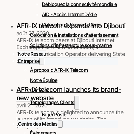
Débloquez la connectivité mondiale
AID - Accès Internet Dédié
Colocation & Services Gérés
AFR-IX telecom expands into Djibouti
août 27, 2020
Colocation & Installations d'atterrissement
AFR-IX telecom peers at Djibouti Internet
Solutions d'infrastructure sous-marine
Exchange Point AFR-IX telecom, a
Notre Réseau
Telecommunication Operator delivering State
of the Art Internet and…
Entreprise
À propos d'AFR-IX Telecom
Notre Équipe
AFR-IX telecom launches its brand-
Carrières
new website
Témoignages Clients
avril 21, 2020
AFR-IX telecom is delighted to announce the
Niger Poste
launch of its brand-new website. The
Centre des Médias
company has worked hard to have its…
Événements