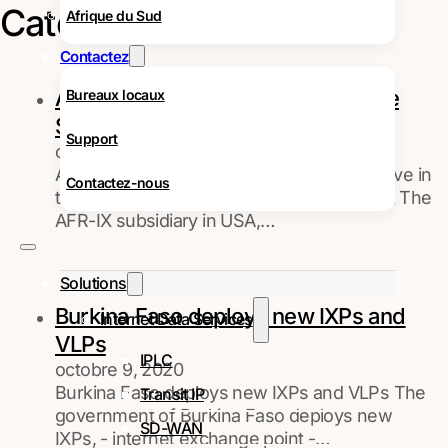
Catégorie :
Actualités
Afrique du Sud
Contactez
AFR-IX telecom LLC is Active in the
Bureaux locaux
SAM
Support
octobre 27, 2020
AFR-IX telecom LLC is Registered and Active in
Contactez-nous
the SAM - System for Award Management The
AFR-IX subsidiary in USA,…
Solutions
Burkina Faso deploys new IXPs and
Internet Data Services
VLPs
IPLC
octobre 9, 2020
Burkina Faso deploys new IXPs and VLPs The
Transit IP
government of Burkina Faso deploys new
SD-WAN
IXPs, - internet exchange point -…