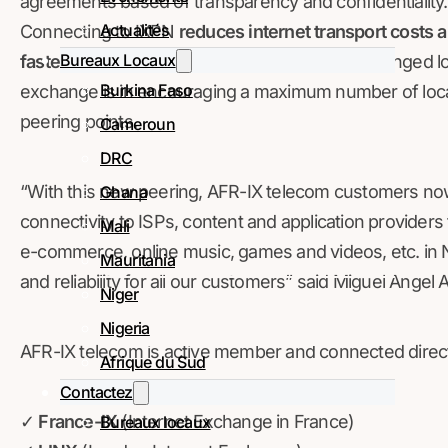
agreements based of transparency and confidentiality.
Actualités
Connecting to IXPN
reduces internet transport costs 
Bureaux Locaux
faster access to local content
as traffic is exchanged l
Burkina Faso
exchange is in encouraging a maximum number of loca
peering points.
Cameroun
DRC
“With this new peering, AFR-IX telecom customers now
Ghana
connectivity to ISPs, content and application providers
Mali
e-commerce, online music, games and videos, etc. in Ni
Mauritania
and reliability for all our customers” said Miguel Ange
Niger
Nigeria
AFR-IX telecom is active member and connected direct
Afrique du Sud
Contactez
✓
France-IX
(Internet Exchange in France)
Bureaux locaux