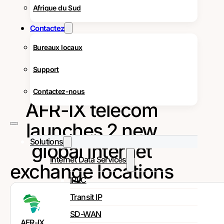
Afrique du Sud
Contactez
Bureaux locaux
Support
Contactez-nous
AFR-IX telecom
launches 2 new
Solutions
global internet
Internet Data Services
exchange locations
IPLC
Transit IP
SD-WAN
AFR-IX