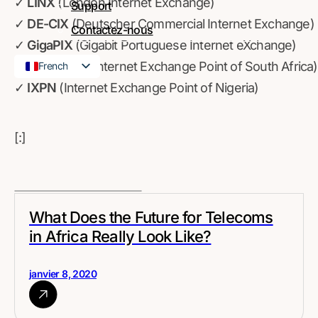
✓
LINX
(London Internet Exchange)
Support
✓
DE-CIX
(Deutscher Commercial Internet Exchange)
Contactez-nous
✓
GigaPIX
(Gigabit Portuguese Internet eXchange)
✓
NAPAfrica
(Internet Exchange Point of South Africa)
French
✓
IXPN
(Internet Exchange Point of Nigeria)
English
[:]
What Does the Future for Telecoms
in Africa Really Look Like?
janvier 8, 2020