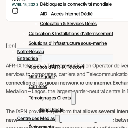
Débloquez la connectivité mondiale
AVRIL 15, 2020
AID - Accès Internet Dédié
Colocation & Services Gérés
Colocation & Installations d'atterrissement
Solutions d'infrastructure sous-marine
[:en]
Notre Réseau
Entreprise
AFR-IX telecom, a Telecommunication Operator deliveri
À propos d'AFR-IX Telecom
services to corporates, carriers and Telecommunicati
Notre Équipe
connection of its global network to the Internet Excha
Carrières
Medallion – Lagos, the largest carrier-neutral centre in 
Témoignages Clients
Niger Poste
The IXPN provides a platform that
allows several Inte
Centre des Médias
network operators in Nigeria to exchange traffic betw
Événements