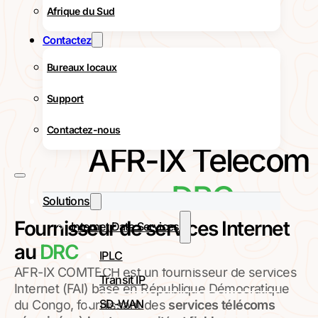
Afrique du Sud
Contactez
Bureaux locaux
Support
Contactez-nous
AFR-IX Telecom
DRC
Solutions
Fournisseur de services Internet
Internet Data Services
au
DRC
IPLC
AFR-IX COMTECH est un fournisseur de services
Transit IP
Internet (FAI) basé en République Démocratique
SD-WAN
du Congo, fournissant des
services télécoms