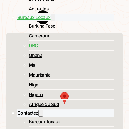
Actualités
Bureaux Locaux
AFR-IX COMTECH
Burkina Faso
Cameroun
DRC
Ghana
Mali
Mauritania
Niger
Nigeria
Afrique du Sud
Contactez
Bureaux locaux