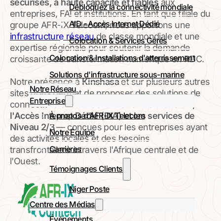
sécurisés, à haute capacité et fiables
aux
Débloquez la connectivité mondiale
entreprises, FAI et institutions. En tant que filiale du
AID - Accès Internet Dédié
groupe AFR-IX Telecom, nous apportons une
infrastructure réseau
de classe mondiale et une
Colocation & Services Gérés
expertise régionale pour soutenir la demande
Colocation & Installations d'atterrissement
croissante de transformation numérique en RDC.
Solutions d'infrastructure sous-marine
Notre présence à
Kinshasa
et sur plusieurs autres
Notre Réseau
sites nous permet de proposer des solutions de
Entreprise
connectivité évolutives — incluant le
Transit IP,
À propos d'AFR-IX Telecom
l'Accès Internet Dédié (DIA) et les services de
Niveau 2/3
— conçues pour les entreprises ayant
Notre Équipe
des activités locales et des besoins
Carrières
transfrontaliers à travers l'Afrique centrale et de
l'Ouest.
Témoignages Clients
Niger Poste
Centre des Médias
Événements