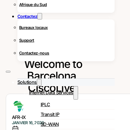
Afrique du Sud
Contactez
Bureaux locaux
Support
Contactez-nous
Welcome to
Barcelona,
Solutions
CiscoLive!
Internet Data Services
IPLC
Transit IP
AFR-IX
JANVIER 16, 2020
SD-WAN