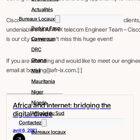
Actualités
Bureaux Locaux
Cisco Live! is an unmissable event for all CISCO clients,
Burkina Faso
undeniable that AFR-IX telecom Engineer Team – Cisco C
Cameroun
is our city so we can’t miss this huge event!
DRC
Ghana
If you are attending and would like to meet our enginee
email at booking@afr-ix.com.[:]
Mali
Mauritania
Niger
Nigeria
Africa and Internet: bridging the
digital divide
Afrique du Sud
Contactez
avril 6, 2021
Bureaux locaux