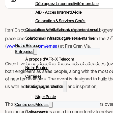
Débloquez la connectivité mondiale
AID - Accès Internet Dédié
Colocation & Services Gérés
Colocation & Installations d'atterrissement
[:en]Cisco Live!, one of the most important and biggest
Solutions d'infrastructure sous-marine
place one more time in our city, Barcelona from the 27
Notre Réseau
(
www.ciscolive.com/emea
) at Fira Gran Via.
Entreprise
À propos d'AFR-IX Telecom
Cisco Live brings together thousands of attendees (over
Notre Équipe
both engineers as sales people, along with the most o
Carrières
of new technologies. The event is designed to build th
Témoignages Clients
us with education, connections and inspiration,
Niger Poste
The summit offers hundreds of different sessions ove
Centre des Médias
training and discoveries and a big opportunity to netwo
Événements