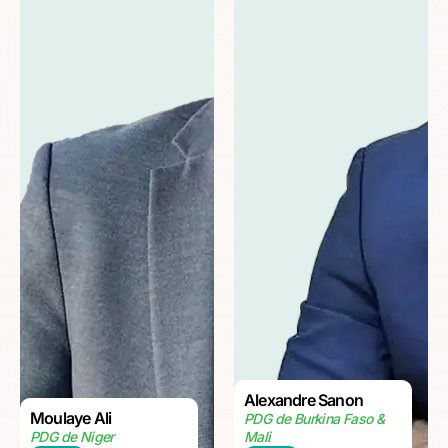
Alexandre Sanon
Moulaye Ali
PDG de Burkina Faso &
PDG de Niger
Mali