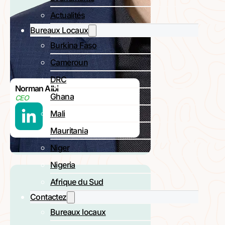
Actualités
Bureaux Locaux
Burkina Faso
Cameroun
DRC
Norman Albi
Ghana
CEO
Mali
Mauritania
Niger
Nigeria
Afrique du Sud
Contactez
Bureaux locaux