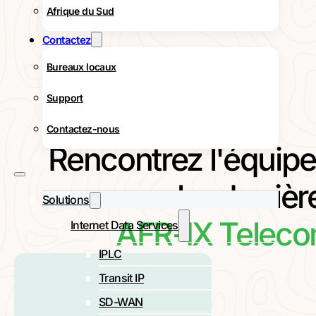
Afrique du Sud
Contactez
Bureaux locaux
Support
Contactez-nous
Rencontrez l'équipe
cache derrièr
Solutions
AFR-IX Telec
Internet Data Services
IPLC
Transit IP
SD-WAN