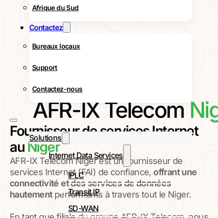
Afrique du Sud
Contactez
Bureaux locaux
Support
Contactez-nous
AFR-IX Telecom
Ni
Fournisseur de services Internet
Solutions
au
Niger
Internet Data Services
AFR-IX Telecom Niger est un fournisseur de
services Internet (FAI) de confiance,
offrant une
IPLC
connectivité et des services de données
Transit IP
hautement
performants à travers tout le Niger.
SD-WAN
En tant que filiale du groupe AFR-IX Telecom, nous