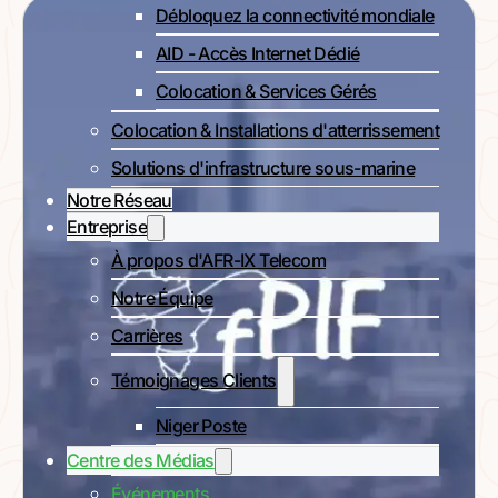
Débloquez la connectivité mondiale
AID - Accès Internet Dédié
Colocation & Services Gérés
Colocation & Installations d'atterrissement
Solutions d'infrastructure sous-marine
Notre Réseau
Entreprise
À propos d'AFR-IX Telecom
Notre Équipe
Carrières
Témoignages Clients
Niger Poste
Centre des Médias
Événements