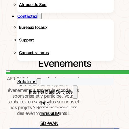
Afrique du Sud
Contactez
Bureaux locaux
Support
Contactez-nous
Événements
AFR-IX Telecom soutient activement
Solutions
de nombreux congrès et
événements à travers le monde, les
Internet Data Services
sponsorise et y participe. Vous
souhaitez en savoir plus sur nous et
IPLC
nos projets ? Retrouvez-nous lors
des événements suivants !
Transit IP
SD-WAN