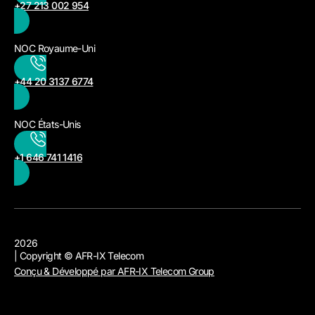
+27 213 002 954
NOC Royaume-Uni
+44 20 3137 6774
NOC États-Unis
+1 646 741 1416
2026
| Copyright © AFR-IX Telecom
Conçu & Développé par AFR-IX Telecom Group