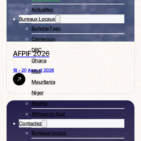
Actualités
Bureaux Locaux
Burkina Faso
Cameroun
DRC
AFPIF 2026
Ghana
18 - 20 August 2026
Mali
Mauritania
Niger
Nigeria
Afrique du Sud
Contactez
Bureaux locaux